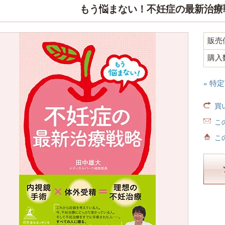
もう悩まない！不妊症の最新治療
販売
購入
» 特
買
こ
こ