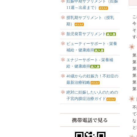
妊娠中期サプリメント（妊娠
11週～出産まで）
こ
授乳期サプリメント（授乳
今
期）
そ
胎児発育サプリメント
す
ビューティーサポート - 栄養
補給・健康維持
第
エナジーサポート - 栄養補
第
給・健康維持
第
第
40歳からの妊娠力！不妊症の
第
最新治療戦略
第
絶対に妊娠したい人のための
子宮内膜症治療ガイド
不
て
な
と